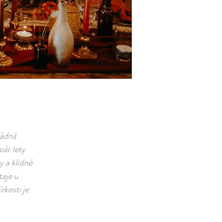
žádná
pár lety
y a klidné
aje u
zkosti je