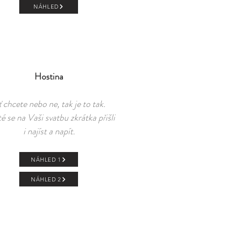
NÁHLED
Hostina
 chcete nebo ne, tak je to tak.
é se na Vaši svatbu zkrátka přišli
i najíst a napít.
NÁHLED 1
NÁHLED 2