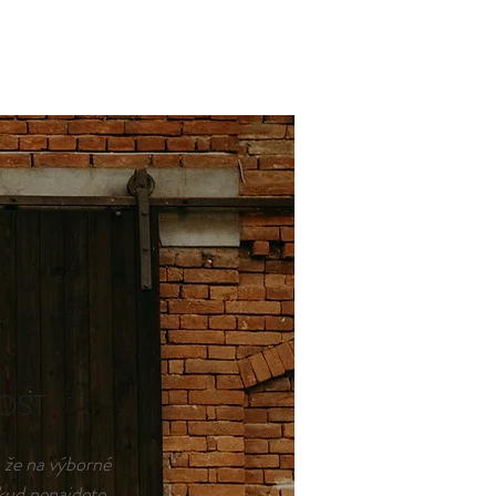
OST
, že na výborné
okud nenajdete