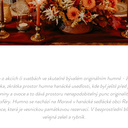
o o akcích či svatbách ve skutečně bývalém originálním humně - 
ka, zkrátka prostor humna hanácké usedlosti, kde byl ještě před 
eniny a ovoce a to dává prostoru nenapodobitelný punc originalit
féry. Humno se nachází na Moravě v hanácké sedlácké obci Rat
, která je vesnickou památkovou rezervací. V bezprostřední blí
veřejná zeleň a rybník.