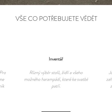
VŠE CO POTŘEBUJETE VĚDĚT
Inventář
Pro
Různý výběr stolů, židlí a všeho
J
me
možného harampádí, které ke svatbě
zah
ník
patří.
z