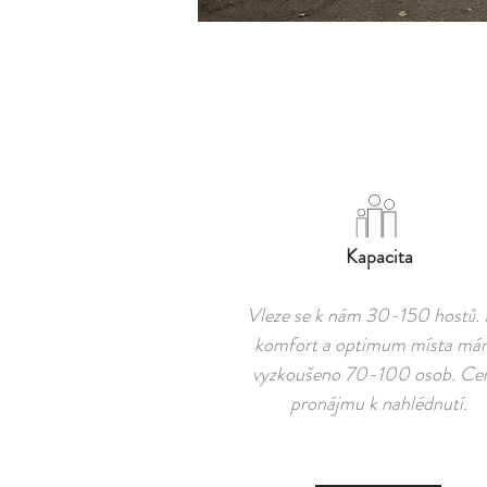
Kapacita
Vleze se k nám 30-150 hostů. 
komfort a optimum místa má
vyzkoušeno 70-100 osob. Ce
pronájmu k
nahlédnutí.