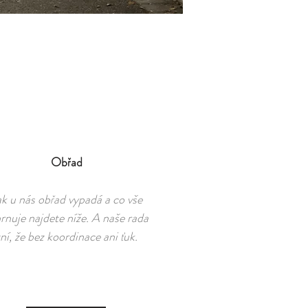
Obřad
ak u nás obřad vypadá a co vše
rnuje najdete níže. A naše rada
ní, že bez koordinace ani ťuk.