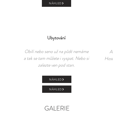
NÁHLED
Ubytování
Obilí nebo seno už na půdě nemáme
Ať
a tak se tam můžete i vyspat. Nebo si
Host
zalezte ven pod stan.
NÁHLED
NÁHLED
GALERIE