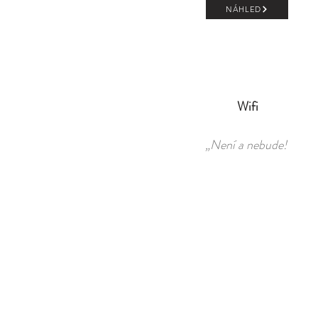
NÁHLED
Wifi
„Není a nebude!