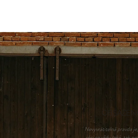
OBSAZEN
Nevyvrátitelná pravda je
věci se vždy čeká, tak p